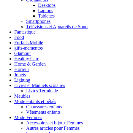
Desktops
Laptops
Tablettes
Smartphones
Télévisions et Appareils de Sono
Fantastique
Food
Forfaits Mobile
gifts-mementos
Glamour
Healthy Care
Home & Garden
Horreur
Jouets
Lighting
Livres et Manuels scolaires
Livres Terminale
Meubles
Mode enfants et bébés
Chaussures enfants
Vêtements enfants
Mode Femmes
Accessoires et bijoux Femmes
Autres articles pour Femmes