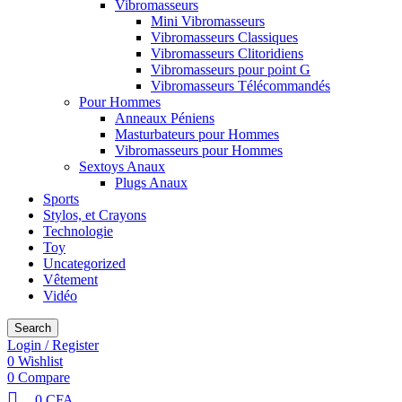
Vibromasseurs
Mini Vibromasseurs
Vibromasseurs Classiques
Vibromasseurs Clitoridiens
Vibromasseurs pour point G
Vibromasseurs Télécommandés
Pour Hommes
Anneaux Péniens
Masturbateurs pour Hommes
Vibromasseurs pour Hommes
Sextoys Anaux
Plugs Anaux
Sports
Stylos, et Crayons
Technologie
Toy
Uncategorized
Vêtement
Vidéo
Search
Login / Register
0
Wishlist
0
Compare
0
CFA