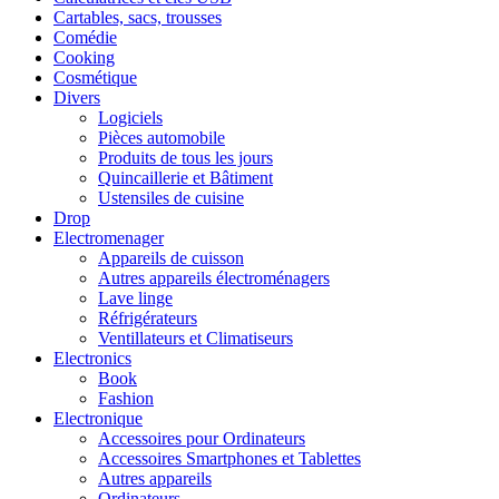
Cartables, sacs, trousses
Comédie
Cooking
Cosmétique
Divers
Logiciels
Pièces automobile
Produits de tous les jours
Quincaillerie et Bâtiment
Ustensiles de cuisine
Drop
Electromenager
Appareils de cuisson
Autres appareils électroménagers
Lave linge
Réfrigérateurs
Ventillateurs et Climatiseurs
Electronics
Book
Fashion
Electronique
Accessoires pour Ordinateurs
Accessoires Smartphones et Tablettes
Autres appareils
Ordinateurs