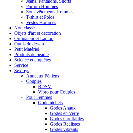
Jeans, Pantalons, Shorts
Parfum Hommes
Sous vêtements Hommes
T-shirt et Polos
Vestes Hommes
Non classé
Objets d'art et decoration
Ordinateur et Laptop
Outils de dessin
Petit Matériel
Produits de beauté
Science et enquêtes
Service
Sextoys
Anneaux Péniens
Couples
BDSM
Vibro pour Couples
Pour Femmes
Godemichets
Godes Anaux
Godes en Verre
Godes Gonflables
Godes Realistes
Godes vibrants