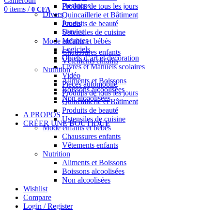
Desktops
Produits de tous les jours
0
items
/
0
CFA
Divers
Quincaillerie et Bâtiment
Jouets
Produits de beauté
Service
Ustensiles de cuisine
Meubles
Mode enfants et bébés
Logiciels
Chaussures enfants
Objets d’art et decoration
Vêtements enfants
Livres et Manuels scolaires
Nutrition
Vidéo
Aliments et Boissons
Pièces automobile
Boissons alcoolisées
Produits de tous les jours
Non alcoolisées
Quincaillerie et Bâtiment
Produits de beauté
A PROPOS
Ustensiles de cuisine
CRÉER UNE BOUTIQUE
Mode enfants et bébés
Chaussures enfants
Vêtements enfants
Nutrition
Aliments et Boissons
Boissons alcoolisées
Non alcoolisées
Wishlist
Compare
Login / Register