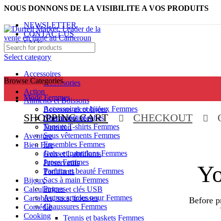
NOUS DONNONS DE LA VISIBILITE A VOS PRODUITS
NEWSLETTER
CONTACT US
FAQs
Select category
Accessoires
Browse Categories
Accessories
Action
Mode Femmes
Aliments et Boissons
Accessoires et bijoux Femmes
Boissons alcoolisées
SHOPPING CART
CHECKOUT
Chemisiers et robes
Non alcoolisées
Tops et T-shirts Femmes
Nutrition
Sous vêtements Femmes
Aventure
Ensembles Femmes
Bien Etre
Jeans et pantalons Femmes
Gels et Lubrifiants
Jupes Femmes
Preservatifs
Yo
Parfum et beauté Femmes
Tonifiants
Sacs à main Femmes
Bijoux
Pagnes
Calculatrices et clés USB
Autres articles pour Femmes
Cartables, sacs, trousses
Before p
Chaussures Femmes
Comédie
Cooking
Tennis et baskets Femmes