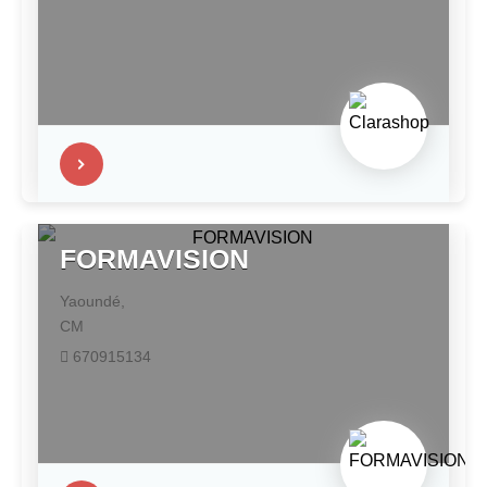
FORMAVISION
Yaoundé,
CM
670915134