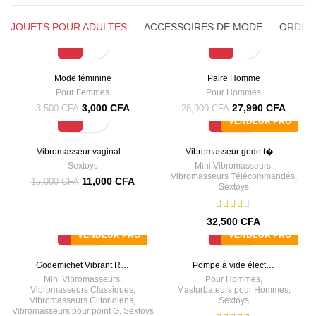
JOUETS POUR ADULTES
ACCESSOIRES DE MODE
ORDIN
-14%
SALE
Mode féminine
Paire Homme
Pour Femmes
Pour Hommes
3,000
CFA
27,990
CFA
3,500
CFA
28,000
CFA
VENDEUR PRO
-27%
Vibromasseur vaginal…
Vibromasseur gode t�…
Sextoys
Mini Vibromasseurs
,
Vibromasseurs Télécommandés
,
11,000
CFA
15,000
CFA
Sextoys
32,500
CFA
VENDEUR PRO
VENDEUR PRO
Godemichet Vibrant R…
Pompe à vide élect…
Mini Vibromasseurs
,
Pour Hommes
,
Vibromasseurs Classiques
,
Masturbateurs pour Hommes
,
Vibromasseurs Clitoridiens
,
Sextoys
Vibromasseurs pour point G
,
Sextoys