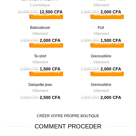
Cosmétique
Vêtement
12,500
CFA
2,000
CFA
15,000
CFA
2,500
CFA
VENDEUR PRO
VENDEUR PRO
-20%
-25%
Babouteuse
Pull
Vêtement
Vêtement
2,000
CFA
1,500
CFA
2,500
CFA
2,000
CFA
VENDEUR PRO
VENDEUR PRO
-25%
-20%
Te-shirt
Grenouillère
Vêtement
Vêtement
1,500
CFA
2,000
CFA
2,000
CFA
2,500
CFA
VENDEUR PRO
VENDEUR PRO
-17%
-20%
Salopette jean
Grenouillère
Vêtement
Vêtement
2,500
CFA
2,000
CFA
3,000
CFA
2,500
CFA
CRÉER VOTRE PROPRE BOUTIQUE
COMMENT PROCEDER