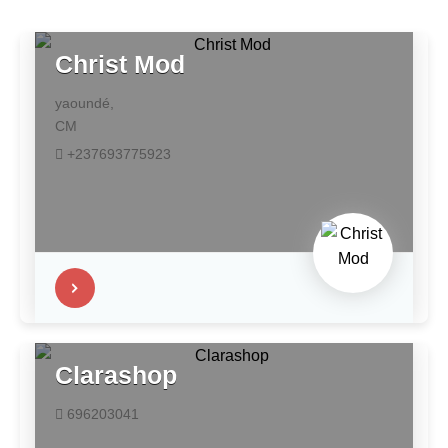
Christ Mod
yaoundé,
CM
+237693775923
Clarashop
696203041