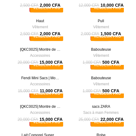
2,000
CFA
10,000
CFA
2,500
CFA
12,000
CFA
VENDEUR PRO
VENDEUR PRO
-20%
-25%
Haut
Pull
Vêtement
Vêtement
2,000
CFA
1,500
CFA
2,500
CFA
2,000
CFA
VENDEUR PRO
VENDEUR PRO
-25%
-50%
[QKC0025] Montre de …
Babouteuse
Accessoires
Vêtement
15,000
CFA
500
CFA
20,000
CFA
1,000
CFA
VENDEUR PRO
VENDEUR PRO
-27%
-50%
Fendi Mini Sacs | Mo…
Babouteuse
Accessoires
Vêtement
11,000
CFA
500
CFA
15,000
CFA
1,000
CFA
VENDEUR PRO
VENDEUR PRO
-25%
-12%
[QKC0025] Montre de …
sacs ZARA
Accessoires
Sacs à main Femmes
15,000
CFA
22,000
CFA
20,000
CFA
25,000
CFA
VENDEUR PRO
VENDEUR PRO
-17%
-20%
Lait Corporel Super …
Robe