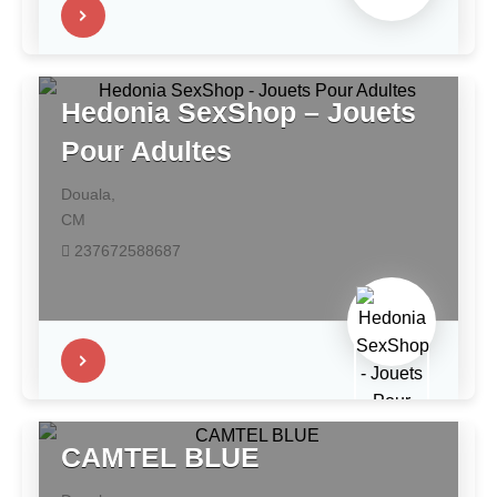
Hedonia SexShop – Jouets
Pour Adultes
Douala,
CM
237672588687
CAMTEL BLUE