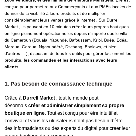
2000 Vendeurs, et des milliers de Visiteurs Mensuels
. Elle est
conçue pour permettre aux Commerçants et aux PMEs locales de
donner de la visibilité à leurs produits et de multiplier
considérablement leurs ventes grâce à internet . Sur Durrell
Market , ils peuvent en 10 minutes créer leurs propres boutiques
en ligne pleinement opérationnelles depuis n'importe quelle ville
du Cameroun (Douala, Yaoundé, Bafoussam, Kribi, Buéa, Edéa,
Maroua, Garoua, Ngaoundéré, Dschang, Ebolowa, et bien
d'autres ....), disposant de tous les outils pour gérer facilement les
prod
uits, les commandes et les interactions avec leurs
clients.
1.
Pas besoin de connaissance technique
Grâce à
Durrell Market
, tout le monde peut
désormais
créer et administrer simplement sa propre
boutique en ligne.
Tout est conçu pour être intuitif et
convivial et vous les utilisateurs n’ont pas besoin d’être
des informaticiens ou des experts du digital pour
créer leur
propre boutique de e-commerc
e