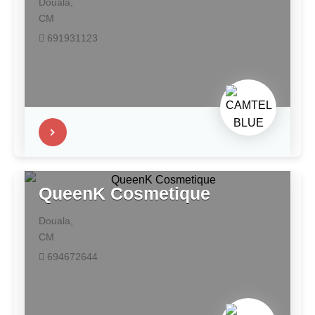
Douala,
CM
691931123
QueenK Cosmetique
Douala,
CM
694672644