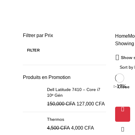
Ensembles Hommes
Filtrer par Prix
Home
Mo
Showing a
FILTER
Show s
Produits en Promotion
-17%
Close
Dell Latitude 7410 – Core i7
10ᵉ Gén
150,000
CFA
127,000
CFA
Thermos
4,500
CFA
4,000
CFA