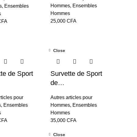
Hommes
,
Ensembles
s
,
Ensembles
Hommes
s
25,000
CFA
CFA
Close
te de Sport
Survette de Sport
de…
rticles pour
Autres articles pour
s
,
Ensembles
Hommes
,
Ensembles
s
Hommes
CFA
35,000
CFA
Close