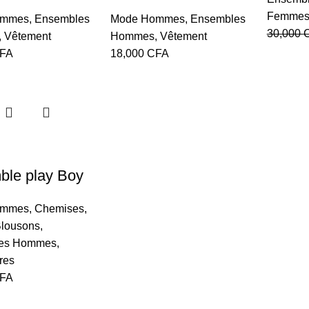
Femme
ommes
,
Ensembles
Mode Hommes
,
Ensembles
30,000
,
Vêtement
Hommes
,
Vêtement
FA
18,000
CFA
le play Boy
ommes
,
Chemises,
Blousons
,
es Hommes
,
res
FA