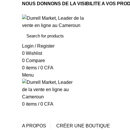
NOUS DONNONS DE LA VISIBILITE A VOS PRO
Login / Register
0
Wishlist
0
Compare
0
items
/
0
CFA
Menu
0
items
/
0
CFA
Browse Categories
ACCUEIL
SHOP
NOS VENDEURS
BLOG
MON CO
A PROPOS
CRÉER UNE BOUTIQUE