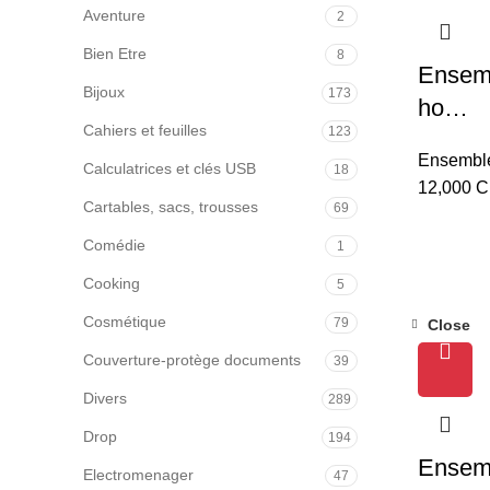
Aventure
2
Bien Etre
8
Ensemb
Bijoux
173
ho…
Cahiers et feuilles
123
Ensembl
Calculatrices et clés USB
18
12,000
C
Cartables, sacs, trousses
69
Comédie
1
Cooking
5
Cosmétique
79
Close
s
Couverture-protège documents
39
Divers
289
Drop
194
Ensemb
Electromenager
47