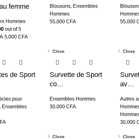
au femme
Blousons
,
Ensembles
Blouson
Hommes
Homme
es Hommes
55,000
CFA
55,000
00
out of 5
A
5,000
CFA
Close
Close
tes de Sport
Survette de Sport
Survet
co…
av…
ticles pour
Ensembles Hommes
Autres a
,
Ensembles
30,000
CFA
Homme
Homme
FA
30,000
Close
Close