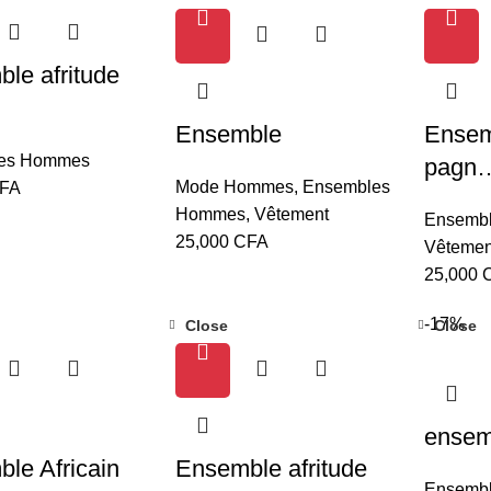
le afritude
Ensemble
Ensem
es Hommes
pagn
Mode Hommes
,
Ensembles
FA
Hommes
,
Vêtement
Ensemb
25,000
CFA
Vêtemen
25,000
-17%
Close
Close
ensem
le Africain
Ensemble afritude
Ensemb