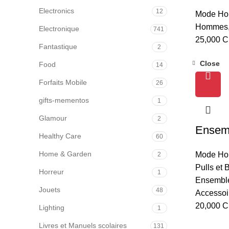
Electronics
12
Mode H
Hommes
Electronique
741
25,000
C
Fantastique
2
Close
Food
14
Forfaits Mobile
26
gifts-mementos
1
Glamour
2
Ensemb
Healthy Care
60
Home & Garden
Mode H
2
Pulls et 
Horreur
1
Ensembl
Jouets
48
Accessoi
20,000
C
Lighting
1
Livres et Manuels scolaires
131