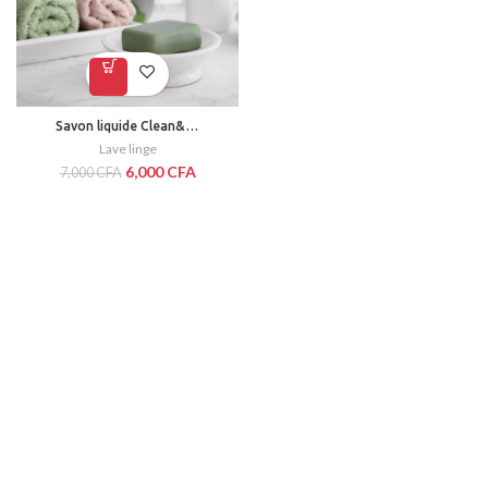
Savon liquide Clean&…
Lave linge
6,000
CFA
7,000
CFA