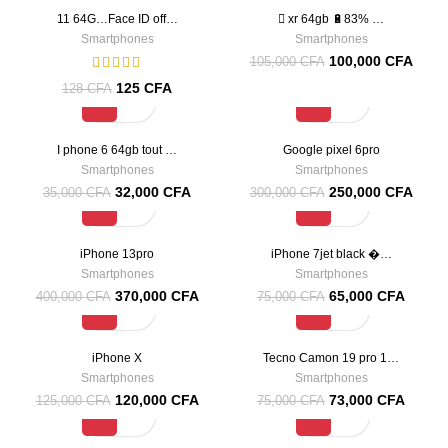
-2%
-5%
11 64G…Face ID off…
 xr 64gb 🔋83% …
Smartphones
Smartphones
100,000
CFA
105,000
CFA
125
CFA
128
CFA
-9%
-17%
I phone 6 64gb tout …
Google pixel 6pro
Smartphones
Smartphones
32,000
CFA
250,000
CFA
35,000
CFA
300,000
CFA
-8%
-13%
iPhone 13pro
iPhone 7jet black �…
Smartphones
Smartphones
370,000
CFA
65,000
CFA
400,000
CFA
75,000
CFA
-4%
-3%
iPhone X
Tecno Camon 19 pro 1…
Smartphones
Smartphones
120,000
CFA
73,000
CFA
125,000
CFA
75,000
CFA
-4%
-3%