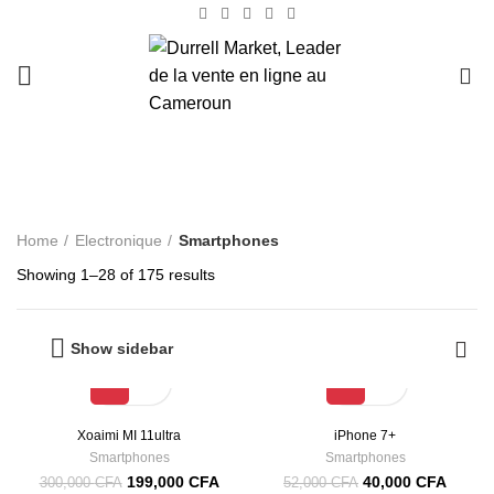
0
Smartphones
Home
Electronique
Smartphones
Showing 1–28 of 175 results
Show sidebar
-34%
-23%
Xoaimi MI 11ultra
iPhone 7+
Smartphones
Smartphones
199,000
CFA
40,000
CFA
300,000
CFA
52,000
CFA