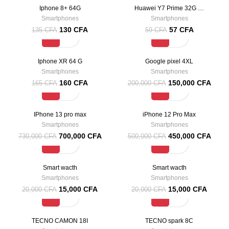
Iphone 8+ 64G
Huawei Y7 Prime 32G …
Smartphones
Smartphones
130
CFA
57
CFA
135
CFA
59
CFA
-3%
-25%
Iphone XR 64 G
Google pixel 4XL
Smartphones
Smartphones
160
CFA
150,000
CFA
165
CFA
200,000
CFA
-4%
-10%
IPhone 13 pro max
iPhone 12 Pro Max
Smartphones
Smartphones
700,000
CFA
450,000
CFA
730,000
CFA
500,000
CFA
-25%
-25%
Smart wacth
Smart wacth
Smartphones
Smartphones
15,000
CFA
15,000
CFA
20,000
CFA
20,000
CFA
-4%
-6%
TECNO CAMON 18I
TECNO spark 8C