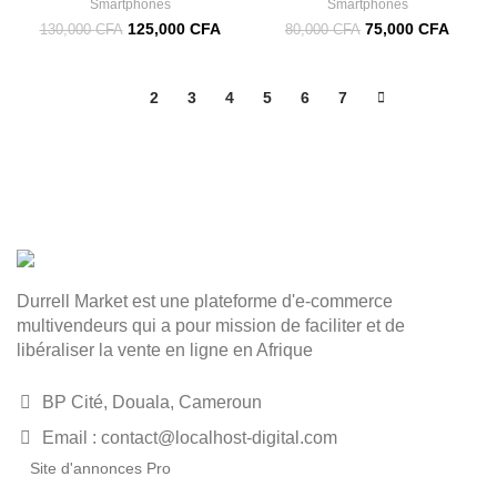
Smartphones
Smartphones
125,000
CFA
75,000
CFA
130,000
CFA
80,000
CFA
1
2
3
4
5
6
7
Durrell Market est une plateforme d'e-commerce
multivendeurs qui a pour mission de faciliter et de
libéraliser la vente en ligne en Afrique
BP Cité, Douala, Cameroun
Email : contact@localhost-digital.com
Site d'annonces Pro