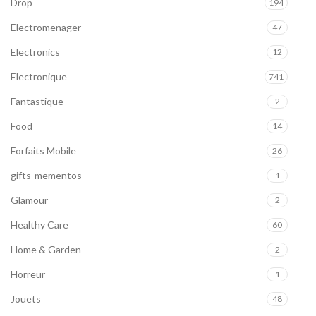
Drop
194
Electromenager
47
Electronics
12
Electronique
741
Fantastique
2
Food
14
Forfaits Mobile
26
gifts-mementos
1
Glamour
2
Healthy Care
60
Home & Garden
2
Horreur
1
Jouets
48