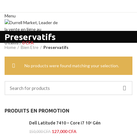
Menu
Preservatifs
0
items
/
0
CFA
Home
Bien Etre
Preservatifs
No products were found matching your selection.
PRODUITS EN PROMOTION
Dell Latitude 7410 – Core i7 10ᵉ Gén
127,000
CFA
150,000
CFA