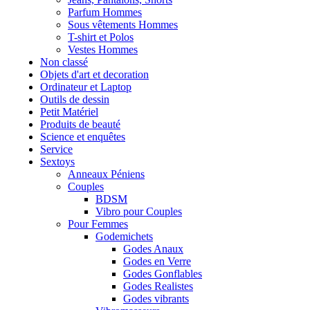
Parfum Hommes
Sous vêtements Hommes
T-shirt et Polos
Vestes Hommes
Non classé
Objets d'art et decoration
Ordinateur et Laptop
Outils de dessin
Petit Matériel
Produits de beauté
Science et enquêtes
Service
Sextoys
Anneaux Péniens
Couples
BDSM
Vibro pour Couples
Pour Femmes
Godemichets
Godes Anaux
Godes en Verre
Godes Gonflables
Godes Realistes
Godes vibrants