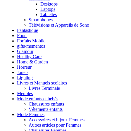
Desktops
Laptops
Tablettes
Smartphones
Télévisions et Appareils de Sono
Fantastique
Food
Forfaits Mobile
gifts-mementos
Glamour
Healthy Care
Home & Garden
Horreur
Jouets
Lighting
Livres et Manuels scolaires
Livres Terminale
Meubles
Mode enfants et bébés
Chaussures enfants
Vêtements enfants
Mode Femmes
Accessoires et bijoux Femmes
Autres articles pour Femmes
Chaussures Femmes