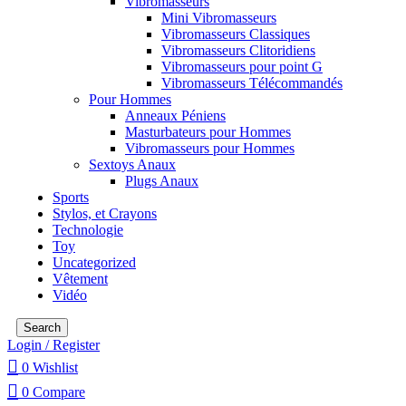
Vibromasseurs
Mini Vibromasseurs
Vibromasseurs Classiques
Vibromasseurs Clitoridiens
Vibromasseurs pour point G
Vibromasseurs Télécommandés
Pour Hommes
Anneaux Péniens
Masturbateurs pour Hommes
Vibromasseurs pour Hommes
Sextoys Anaux
Plugs Anaux
Sports
Stylos, et Crayons
Technologie
Toy
Uncategorized
Vêtement
Vidéo
Search
Login / Register
0
Wishlist
0
Compare