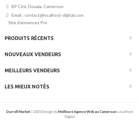
BP Cité, Douala, Cameroun
Email : contact@localhost-digital.com
Site d'annonces Pro
PRODUITS RÉCENTS
NOUVEAUX VENDEURS
MEILLEURS VENDEURS
LES MIEUX NOTÉS
Durrell Market
2025 Design by
Meilleure Agence Web au Cameroun
LocalHost
Digital
Partners:
LocalHost Academy
|
Durrell Market
|
Annonce Flash,
Meilleur site de Petites Annonces
|
Logiciel Whatsapp Bulk
Marketing
|
Meilleur Logiciel CRM pour TPEs et PMEs
|
Réseau
Social pour entrepreneurs Africains