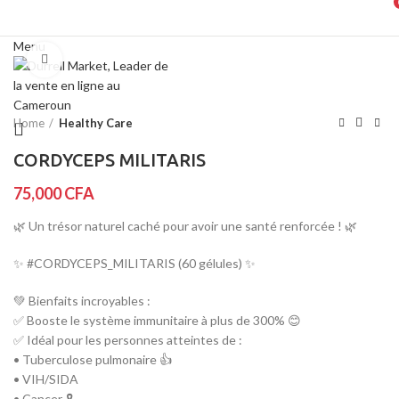
Menu
Click to enlarge
Home
Healthy Care
CORDYCEPS MILITARIS
75,000
CFA
🌿 Un trésor naturel caché pour avoir une santé renforcée ! 🌿
✨ #CORDYCEPS_MILITARIS (60 gélules) ✨
💚 Bienfaits incroyables :
✅ Booste le système immunitaire à plus de 300% 😊
✅ Idéal pour les personnes atteintes de :
• Tuberculose pulmonaire 👍
• VIH/SIDA
• Cancer 🎗️