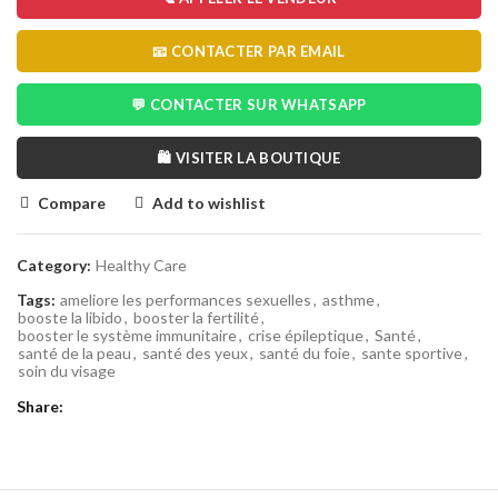
📧 CONTACTER PAR EMAIL
💬 CONTACTER SUR WHATSAPP
🛍️ VISITER LA BOUTIQUE
Compare
Add to wishlist
Category:
Healthy Care
Tags:
ameliore les performances sexuelles
,
asthme
,
booste la libido
,
booster la fertilité
,
booster le système immunitaire
,
crise épileptique
,
Santé
,
santé de la peau
,
santé des yeux
,
santé du foie
,
sante sportive
,
soin du visage
Share