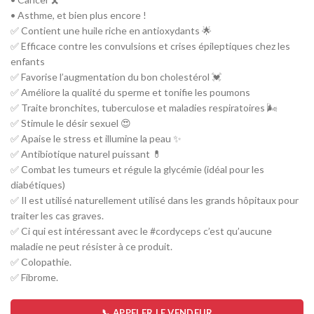
• Asthme, et bien plus encore !
✅ Contient une huile riche en antioxydants 🌟
✅ Efficace contre les convulsions et crises épileptiques chez les
enfants
✅ Favorise l’augmentation du bon cholestérol 💓
✅ Améliore la qualité du sperme et tonifie les poumons
✅ Traite bronchites, tuberculose et maladies respiratoires 🌬️
✅ Stimule le désir sexuel 😍
✅ Apaise le stress et illumine la peau ✨
✅ Antibiotique naturel puissant 💊
✅ Combat les tumeurs et régule la glycémie (idéal pour les
diabétiques)
✅ Il est utilisé naturellement utilisé dans les grands hôpitaux pour
traiter les cas graves.
✅ Ci qui est intéressant avec le #cordyceps c’est qu’aucune
maladie ne peut résister à ce produit.
✅ Colopathie.
✅ Fibrome.
📞 APPELER LE VENDEUR