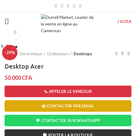
0
CFA
/
Click to enlarge
Close
Close
Close
Close
Close
Close
Close
Close
-29%
-9%
-3%
Home
Electronique
Ordinateurs
Desktops
Desktop Acer
50,000
CFA
📞 APPELER LE VENDEUR
📧 CONTACTER PAR EMAIL
💬 CONTACTER SUR WHATSAPP
🛍️ VISITER LA BOUTIQUE