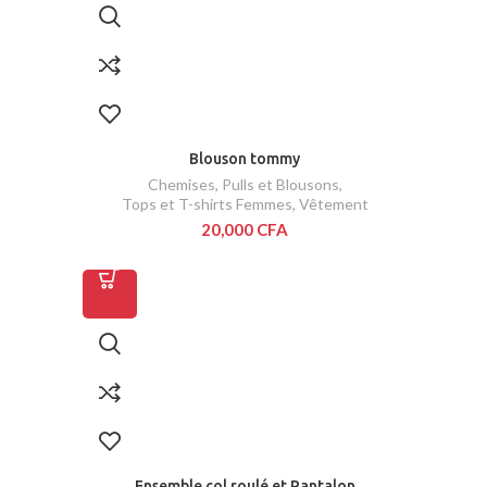
Blouson tommy
Chemises, Pulls et Blousons
,
Tops et T-shirts Femmes
,
Vêtement
20,000
CFA
Ensemble col roulé et Pantalon