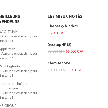
MEILLEURS
LES MIEUX NOTÉS
VENDEURS
The peaky blinders
DAGITMAK
1,200
CFA
Aucune évaluation pour
l'instant !
Desktop HP (2)
Apple tech
78,000
CFA
55,000
CFA
Aucune évaluation pour
l'instant !
Chemise noire
Washingtonien
10,000
CFA
7,500
CFA
Aucune évaluation pour
l'instant !
Solution technique
informatique
Aucune évaluation pour
l'instant !
MS GROUP