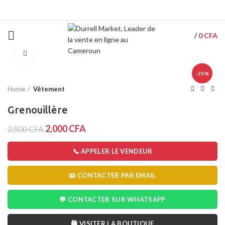
0
CFA
/
Click to enlarge
-20%
Home
Vêtement
Grenouillère
2,000
CFA
2,500
CFA
📞 APPELER LE VENDEUR
📧 CONTACTER PAR EMAIL
💬 CONTACTER SUR WHATSAPP
🛍️ VISITER LA BOUTIQUE