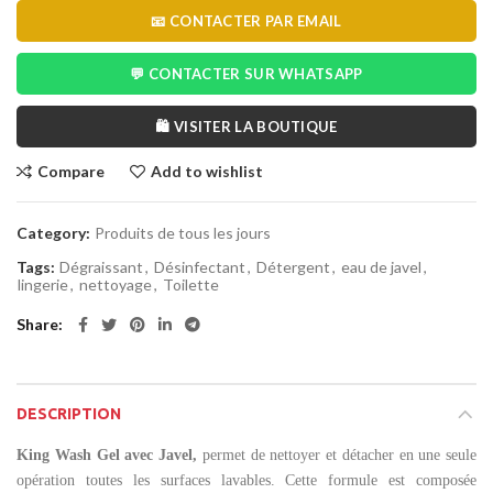
📧 CONTACTER PAR EMAIL
💬 CONTACTER SUR WHATSAPP
🛍️ VISITER LA BOUTIQUE
Compare
Add to wishlist
Category:
Produits de tous les jours
Tags:
Dégraissant
,
Désinfectant
,
Détergent
,
eau de javel
,
lingerie
,
nettoyage
,
Toilette
Share
DESCRIPTION
King Wash Gel avec Javel,
permet de nettoyer et détacher en une seule
opération toutes les surfaces lavables. Cette formule est composée