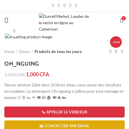
0
Click to enlarge
-33%
Home
Divers
Produits de tous les jours
OH_NGUING
1,000
CFA
1,500
CFA
Verser environ 20ml dans 10 litres d’eau, vous aurez des résultats
incroyables. Le détergent Oh-nguing s’utilise pour tout ménage et
laverie 👕 👖 👟 🍴 🍽️ 🎒 🏠 🍽️ 🚔 🏍️.
📞 APPELER LE VENDEUR
📧 CONTACTER PAR EMAIL