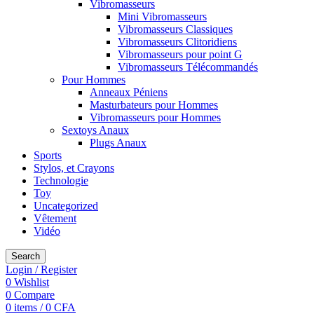
Vibromasseurs
Mini Vibromasseurs
Vibromasseurs Classiques
Vibromasseurs Clitoridiens
Vibromasseurs pour point G
Vibromasseurs Télécommandés
Pour Hommes
Anneaux Péniens
Masturbateurs pour Hommes
Vibromasseurs pour Hommes
Sextoys Anaux
Plugs Anaux
Sports
Stylos, et Crayons
Technologie
Toy
Uncategorized
Vêtement
Vidéo
Search
Login / Register
0
Wishlist
0
Compare
0
items
/
0
CFA