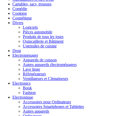
Cartables, sacs, trousses
Comédie
Cooking
Cosmétique
Divers
Logiciels
Pièces automobile
Produits de tous les jours
Quincaillerie et Bâtiment
Ustensiles de cuisine
Drop
Electromenager
Appareils de cuisson
Autres appareils électroménagers
Lave linge
Réfrigérateurs
Ventillateurs et Climatiseurs
Electronics
Book
Fashion
Electronique
Accessoires pour Ordinateurs
Accessoires Smartphones et Tablettes
Autres appareils
Ordinateurs