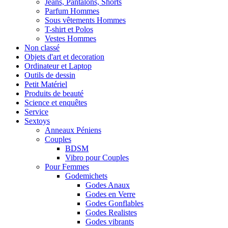
Jeans, Pantalons, Shorts
Parfum Hommes
Sous vêtements Hommes
T-shirt et Polos
Vestes Hommes
Non classé
Objets d'art et decoration
Ordinateur et Laptop
Outils de dessin
Petit Matériel
Produits de beauté
Science et enquêtes
Service
Sextoys
Anneaux Péniens
Couples
BDSM
Vibro pour Couples
Pour Femmes
Godemichets
Godes Anaux
Godes en Verre
Godes Gonflables
Godes Realistes
Godes vibrants