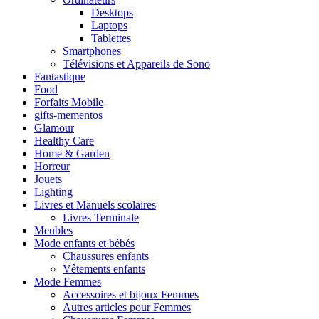
Desktops
Laptops
Tablettes
Smartphones
Télévisions et Appareils de Sono
Fantastique
Food
Forfaits Mobile
gifts-mementos
Glamour
Healthy Care
Home & Garden
Horreur
Jouets
Lighting
Livres et Manuels scolaires
Livres Terminale
Meubles
Mode enfants et bébés
Chaussures enfants
Vêtements enfants
Mode Femmes
Accessoires et bijoux Femmes
Autres articles pour Femmes