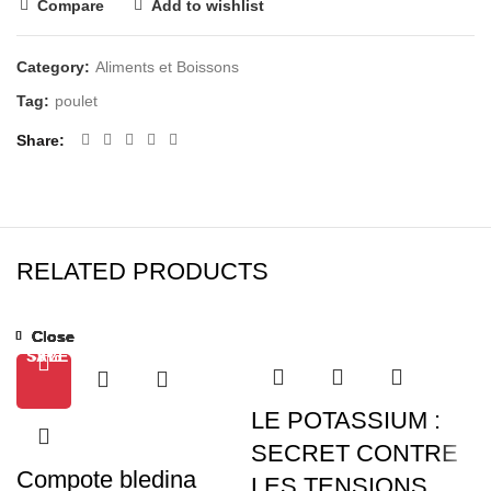
Compare
Add to wishlist
Category:
Aliments et Boissons
Tag:
poulet
Share
RELATED PRODUCTS
Close
Close
Close
Close
Close
Close
Close
Close
SALE
-7%
-9%
LE POTASSIUM :
SECRET CONTRE
Compote bledina
LES TENSIONS