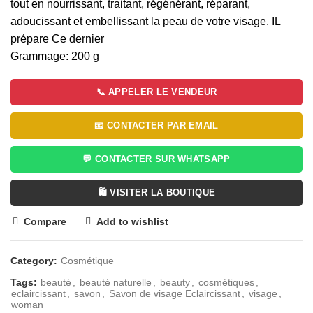
tout en nourrissant, traitant, régénérant, réparant,
adoucissant et embellissant la peau de votre visage.
IL
prépare Ce dernier
Grammage: 200 g
📞 APPELER LE VENDEUR
📧 CONTACTER PAR EMAIL
💬 CONTACTER SUR WHATSAPP
🛍️ VISITER LA BOUTIQUE
Compare
Add to wishlist
Category:
Cosmétique
Tags:
beauté
,
beauté naturelle
,
beauty
,
cosmétiques
,
eclaircissant
,
savon
,
Savon de visage Eclaircissant
,
visage
,
woman