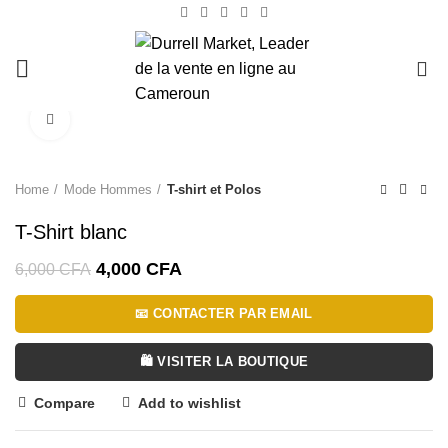
0
Click to enlarge
-33%
Home
Mode Hommes
T-shirt et Polos
T-Shirt blanc
4,000
CFA
6,000
CFA
📧 CONTACTER PAR EMAIL
🛍️ VISITER LA BOUTIQUE
Compare
Add to wishlist