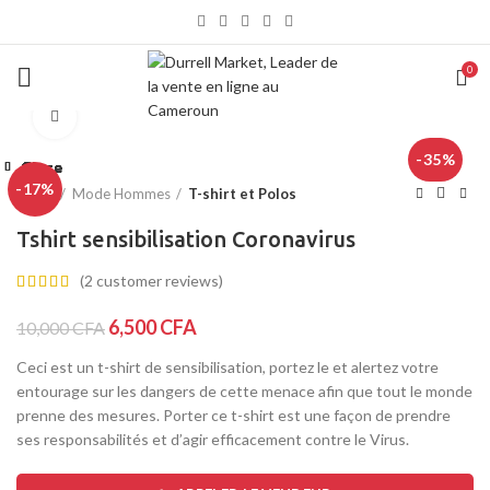
0
Click to enlarge
-35%
Close
Close
Close
Close
Close
Close
Close
-17%
Home
Mode Hommes
T-shirt et Polos
Tshirt sensibilisation Coronavirus
(
2
customer reviews)
6,500
CFA
10,000
CFA
Ceci est un t-shirt de sensibilisation, portez le et alertez votre
entourage sur les dangers de cette menace afin que tout le monde
prenne des mesures. Porter ce t-shirt est une façon de prendre
ses responsabilités et d’agir efficacement contre le Virus.