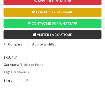
📞 APPELER LE VENDEUR
📧 CONTACTER PAR EMAIL
💬 CONTACTER SUR WHATSAPP
🛍️ VISITER LA BOUTIQUE
Compare
Add to wishlist
SKU:
N/A
Category:
T-shirt et Polos
Tag:
Coronavirus
Share