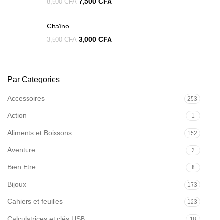
7,500
CFA
8,500
CFA
Chaîne
3,000
CFA
3,500
CFA
Par Categories
Accessoires
253
Action
1
Aliments et Boissons
152
Aventure
2
Bien Etre
8
Bijoux
173
Cahiers et feuilles
123
Calculatrices et clés USB
18