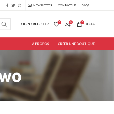
NEWSLETTER
CONTACT US
FAQS
0
0
0
LOGIN / REGISTER
0
CFA
A PROPOS
CRÉER UNE BOUTIQUE
Two