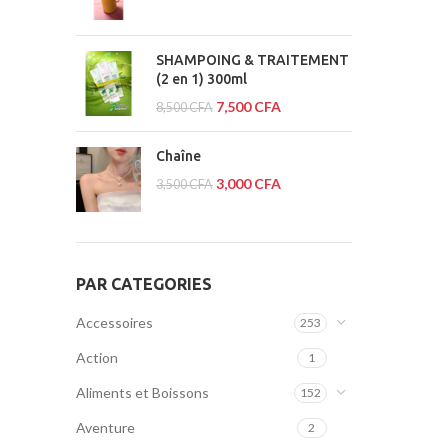
SHAMPOING & TRAITEMENT
(2 en 1) 300ml
7,500
CFA
8,500
CFA
Chaîne
3,000
CFA
3,500
CFA
PAR CATEGORIES
Accessoires
253
Action
1
Aliments et Boissons
152
Aventure
2