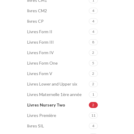
livres CM1
1
livres CM2
4
livres CP
4
Livres Form II
4
Livres Form III
8
Livres Form IV
2
Livres Form One
5
Livres Form V
2
Livres Lower and Upper six
2
Livres Maternelle 1ère année
1
Livres Nursery Two
2
Livres Première
11
livres SIL
4