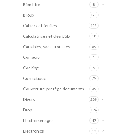
Bien Etre
8
Bijoux
173
Cahiers et feuilles
123
Calculatrices et clés USB
18
Cartables, sacs, trousses
69
Comédie
1
Cooking
5
Cosmétique
79
Couverture-protège documents
39
Divers
289
Drop
194
Electromenager
47
Electronics
12