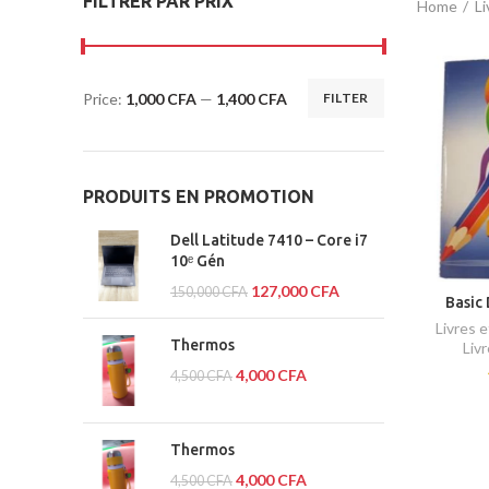
FILTRER PAR PRIX
Home
Li
Price:
1,000 CFA
—
1,400 CFA
FILTER
PRODUITS EN PROMOTION
Dell Latitude 7410 – Core i7
10ᵉ Gén
127,000
CFA
150,000
CFA
Basic
Livres 
Thermos
Liv
4,000
CFA
4,500
CFA
Thermos
4,000
CFA
4,500
CFA