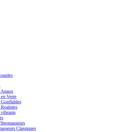
Couples
s
 Anaux
en Verre
 Gonflables
Realistes
vibrants
rs
Vibromasseurs
asseurs Classiques