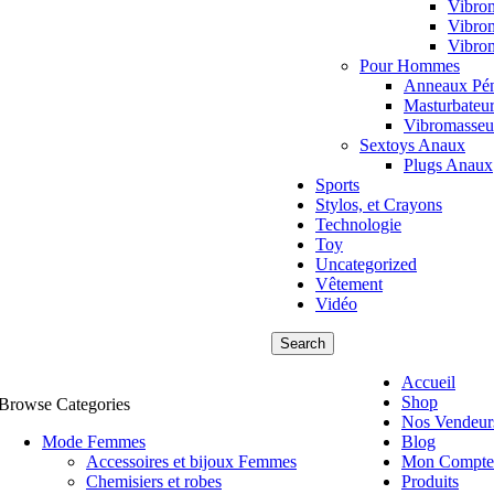
Vibrom
Vibrom
Vibro
Pour Hommes
Anneaux Pén
Masturbateu
Vibromasse
Sextoys Anaux
Plugs Anaux
Sports
Stylos, et Crayons
Technologie
Toy
Uncategorized
Vêtement
Vidéo
Search
Accueil
Shop
Browse Categories
Nos Vendeur
Mode Femmes
Blog
Accessoires et bijoux Femmes
Mon Compte
Chemisiers et robes
Produits