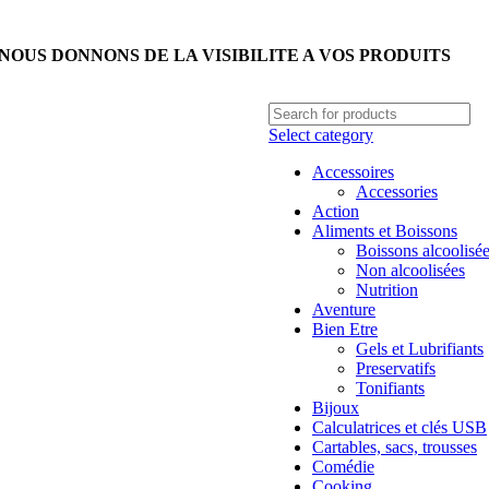
NOUS DONNONS DE LA VISIBILITE A VOS PRODUITS
Select category
Accessoires
Accessories
Action
Aliments et Boissons
Boissons alcoolisé
Non alcoolisées
Nutrition
Aventure
Bien Etre
Gels et Lubrifiants
Preservatifs
Tonifiants
Bijoux
Calculatrices et clés USB
Cartables, sacs, trousses
Comédie
Cooking