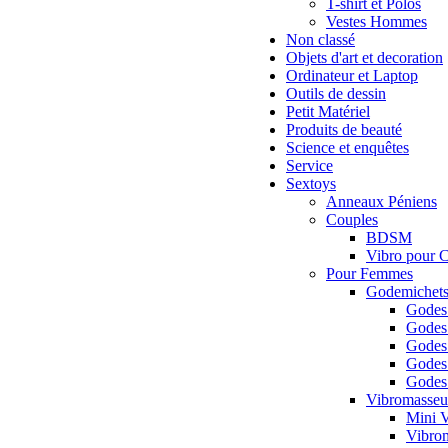
T-shirt et Polos
Vestes Hommes
Non classé
Objets d'art et decoration
Ordinateur et Laptop
Outils de dessin
Petit Matériel
Produits de beauté
Science et enquêtes
Service
Sextoys
Anneaux Péniens
Couples
BDSM
Vibro pour 
Pour Femmes
Godemichet
Godes
Godes 
Godes
Godes 
Godes 
Vibromasseu
Mini 
Vibrom