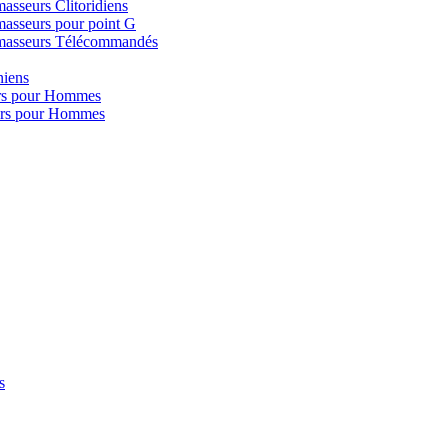
asseurs Clitoridiens
asseurs pour point G
masseurs Télécommandés
iens
rs pour Hommes
urs pour Hommes
s