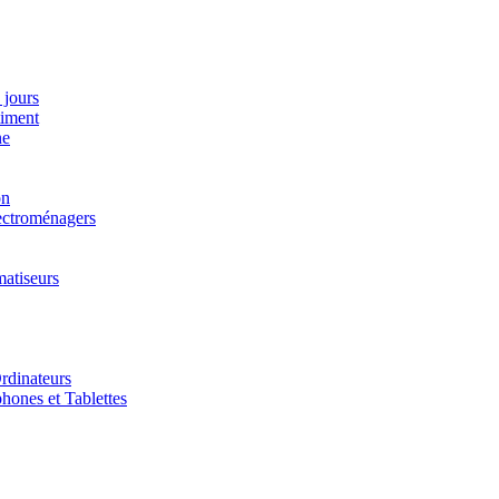
 jours
timent
ne
on
lectroménagers
matiseurs
rdinateurs
hones et Tablettes