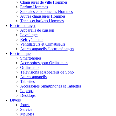
Chaussures de ville Hommes
Parfum Hommes
Sandales et babouches Hommes
Autres chaussures Hommes
Tennis et baskets Hommes
Electromenager
Appareils de cuisson
Lave linge
Réfrigérateurs
Electr
Ventillateurs et Climatiseurs
Autres appareils électroménagers
Electronique
Smartphones
Accessoires pour Ordinateurs
Ordinateurs
Electr
Télévisions et Appareils de Sono
Autres appareils
Tablettes
Accessoires Smartphones et Tablettes
Laptops
Desktops
Divers
Jouets
Service
Meubles
Divers