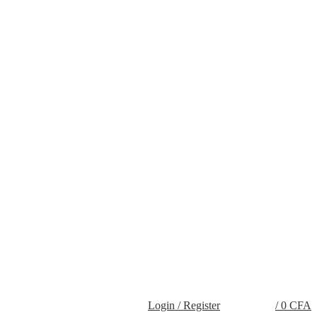
Login / Register
/
0
CFA
0
0