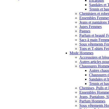
Escarpins
Sandales et
Tennis et ba
Chemisiers et robe
Ensembles Femme
Jeans et pantalon
Jupes Femmes
Pagnes
Parfum et beauté 
Sacs à main Femm
Sous vêtements F
Tops et T-shirts F
Mode Hommes
Accessoires et bi
Autres articles p
Chaussures Homm
Autres chau
Chaussures 
Sandales et
Tennis et b
Chemises, Pulls et
Ensembles Homme
Jeans, Pantalons, S
Parfum Hommes
Sous vêtements H