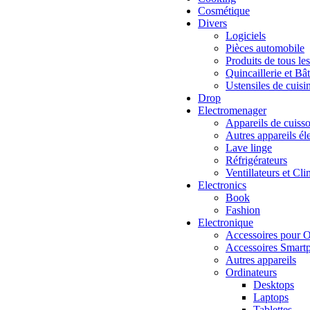
Cosmétique
Divers
Logiciels
Pièces automobile
Produits de tous les
Quincaillerie et Bâ
Ustensiles de cuisi
Drop
Electromenager
Appareils de cuiss
Autres appareils é
Lave linge
Réfrigérateurs
Ventillateurs et Cli
Electronics
Book
Fashion
Electronique
Accessoires pour O
Accessoires Smartp
Autres appareils
Ordinateurs
Desktops
Laptops
Tablettes