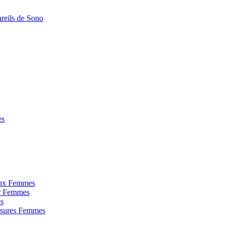
areils de Sono
es
joux Femmes
ur Femmes
s
ssures Femmes