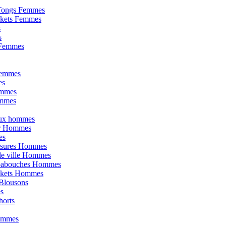
 Tongs Femmes
skets Femmes
s
s
s Femmes
Femmes
es
emmes
emmes
joux hommes
our Hommes
es
ssures Hommes
de ville Hommes
 babouches Hommes
askets Hommes
 Blousons
s
horts
ommes