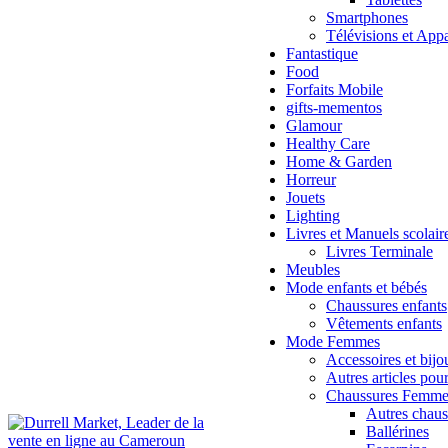
Smartphones
Télévisions et App
Fantastique
Food
Forfaits Mobile
gifts-mementos
Glamour
Healthy Care
Home & Garden
Horreur
Jouets
Lighting
Livres et Manuels scolair
Livres Terminale
Meubles
Mode enfants et bébés
Chaussures enfants
Vêtements enfants
Mode Femmes
Accessoires et bi
Autres articles po
Chaussures Femme
Autres chau
Ballérines