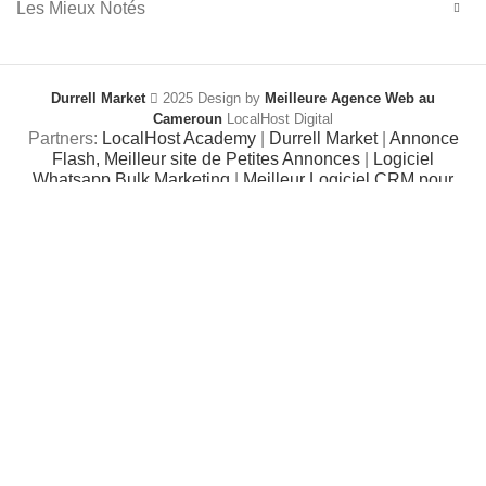
Les Mieux Notés
Durrell Market
2025 Design by
Meilleure Agence Web au
Cameroun
LocalHost Digital
Partners:
LocalHost Academy
|
Durrell Market
|
Annonce
Flash, Meilleur site de Petites Annonces
|
Logiciel
Whatsapp Bulk Marketing
|
Meilleur Logiciel CRM pour
TPEs et PMEs
|
Réseau Social pour entrepreneurs
Africains
Shop
Filters
0
Wishlist
0
Cart